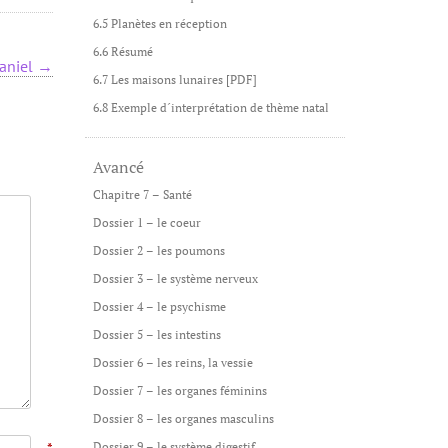
6.5 Planètes en réception
6.6 Résumé
Daniel
→
6.7 Les maisons lunaires [PDF]
6.8 Exemple d´interprétation de thème natal
Avancé
Chapitre 7 – Santé
Dossier 1 – le coeur
Dossier 2 – les poumons
Dossier 3 – le système nerveux
Dossier 4 – le psychisme
Dossier 5 – les intestins
Dossier 6 – les reins, la vessie
Dossier 7 – les organes féminins
Dossier 8 – les organes masculins
Dossier 9 – le système digestif