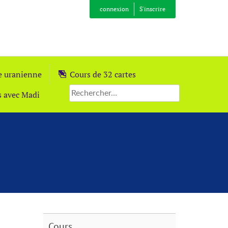
connexion
S'inscrire
ie uranienne
Cours de 32 cartes
s avec Madi
Cours