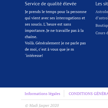
Service de qualité élevée
Les s
Je prends le temps pour la personne
Astrolo
qui vient avec ses interrogations et
d’astro
ses soucis. L´heure est sans
Boutiqu
importance. Je ne travaille pas à la
Cours d
chaîne.
Voilà. Généralement je ne parle pas
de moi, c´est à vous que je m
´intéresse!
Informations légales
CONDITIONS GÉNÉRAL
© Madi Jasper 2020