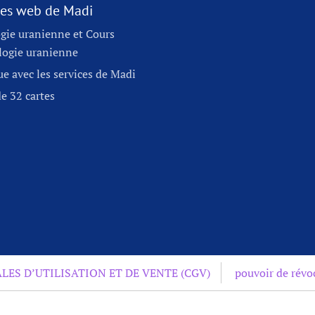
ites web de Madi
gie uranienne et Cours
logie uranienne
e avec les services de Madi
e 32 cartes
ES D’UTILISATION ET DE VENTE (CGV)
pouvoir de révo