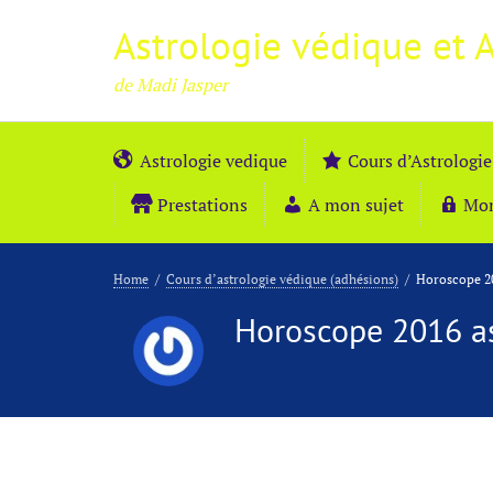
Astrologie védique et 
de Madi Jasper
Astrologie vedique
Cours d’Astrologie
Prestations
A mon sujet
Mo
Home
/
Cours d’astrologie védique (adhésions)
/
Horoscope 20
Horoscope 2016 as