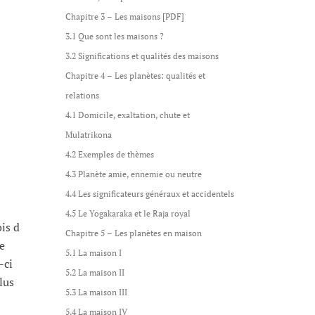
Chapitre 3 – Les maisons [PDF]
3.1 Que sont les maisons ?
3.2 Significations et qualités des maisons
Chapitre 4 – Les planètes: qualités et
relations
4.1 Domicile, exaltation, chute et
Mulatrikona
4.2 Exemples de thèmes
4.3 Planète amie, ennemie ou neutre
4.4 Les significateurs généraux et accidentels
4.5 Le Yogakaraka et le Raja royal
is d
Chapitre 5 – Les planètes en maison
le
5.1 La maison I
-ci
5.2 La maison II
lus
5.3 La maison III
5.4 La maison IV