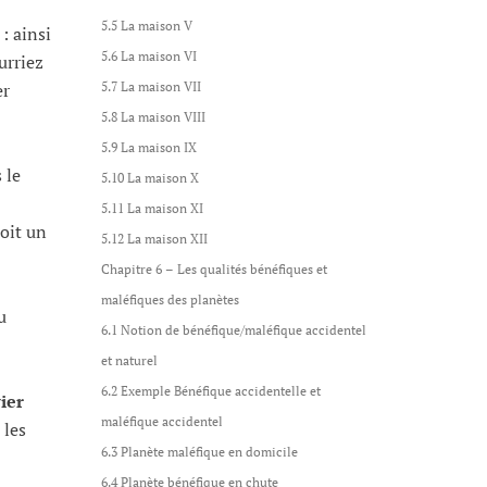
5.5 La maison V
: ainsi
5.6 La maison VI
urriez
5.7 La maison VII
er
5.8 La maison VIII
5.9 La maison IX
 le
5.10 La maison X
5.11 La maison XI
soit un
5.12 La maison XII
Chapitre 6 – Les qualités bénéfiques et
maléfiques des planètes
u
6.1 Notion de bénéfique/maléfique accidentel
et naturel
6.2 Exemple Bénéfique accidentelle et
ier
maléfique accidentel
 les
6.3 Planète maléfique en domicile
6.4 Planète bénéfique en chute