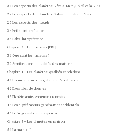
2.1 Les aspects des planètes: Vénus, Mars, Soleil et la Lune
2.2 Les aspects des planètes: Saturne, Jupiter et Mars
2.3 Les aspects des nœuds
2.4 Kethu, interprétation
2.5 Rahu, interprétation
Chapitre 3 – Les maisons [PDF]
3.1 Que sont les maisons ?
3.2 Significations et qualités des maisons
Chapitre 4 – Les planètes: qualités et relations
4.1 Domicile, exaltation, chute et Mulatrikona
4.2 Exemples de thèmes
4.3 Planète amie, ennemie ou neutre
4.4 Les significateurs généraux et accidentels
4.5 Le Yogakaraka et le Raja royal
Chapitre 5 – Les planètes en maison
5.1 La maison I