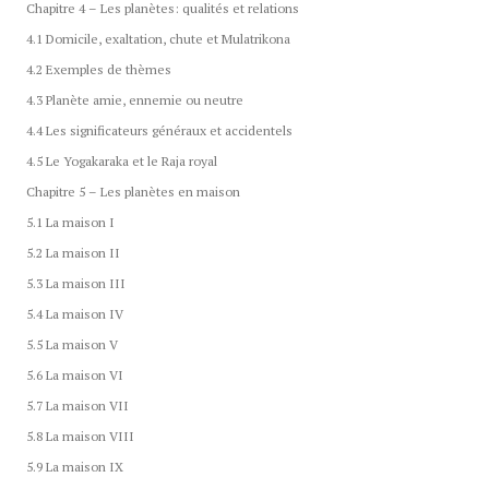
Chapitre 4 – Les planètes: qualités et relations
4.1 Domicile, exaltation, chute et Mulatrikona
4.2 Exemples de thèmes
4.3 Planète amie, ennemie ou neutre
4.4 Les significateurs généraux et accidentels
4.5 Le Yogakaraka et le Raja royal
Chapitre 5 – Les planètes en maison
5.1 La maison I
5.2 La maison II
5.3 La maison III
5.4 La maison IV
5.5 La maison V
5.6 La maison VI
5.7 La maison VII
5.8 La maison VIII
5.9 La maison IX