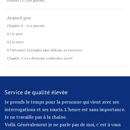
Dossier 13-2 les genoux
Avancé pro
Chapitre 8 – Les parents
8.1 le père
8.2 la mère
8.3 Résumé, Exemples plus délicats et exercices
Chapitre 9: Les divisions zodiacales ou DC
Service de qualité élevée
Je prends le temps pour la personne qui vient avec ses
interrogations et ses soucis. L´heure est sans importance.
Je ne travaille pas à la chaîne.
Voilà. Généralement je ne parle pas de moi, c´est à vous