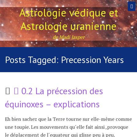
Astrologie védique et
Astrologie uranienne
de Madi Jasper
Posts Tagged:
Precession Years
0.2 La précession des
équinoxes – explications
Eh bien sachez que la Terre tourne sur elle-même comme
une toupie. Les mouvements qu´elle fait ainsi ,provoque
le déplacement de l´equateur qui glisse peu à peu.