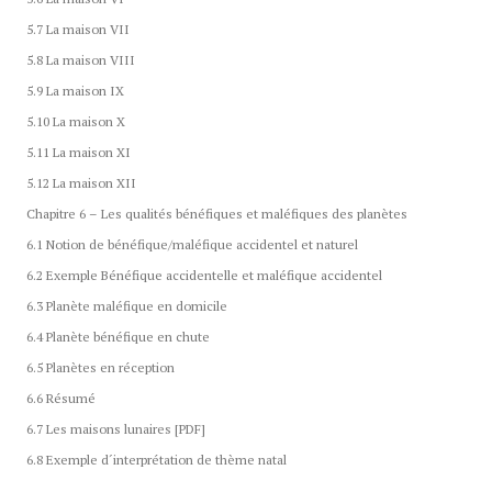
5.7 La maison VII
5.8 La maison VIII
5.9 La maison IX
5.10 La maison X
5.11 La maison XI
5.12 La maison XII
Chapitre 6 – Les qualités bénéfiques et maléfiques des planètes
6.1 Notion de bénéfique/maléfique accidentel et naturel
6.2 Exemple Bénéfique accidentelle et maléfique accidentel
6.3 Planète maléfique en domicile
6.4 Planète bénéfique en chute
6.5 Planètes en réception
6.6 Résumé
6.7 Les maisons lunaires [PDF]
6.8 Exemple d´interprétation de thème natal