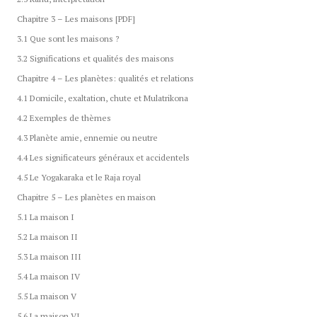
Chapitre 3 – Les maisons [PDF]
3.1 Que sont les maisons ?
3.2 Significations et qualités des maisons
Chapitre 4 – Les planètes: qualités et relations
4.1 Domicile, exaltation, chute et Mulatrikona
4.2 Exemples de thèmes
4.3 Planète amie, ennemie ou neutre
4.4 Les significateurs généraux et accidentels
4.5 Le Yogakaraka et le Raja royal
Chapitre 5 – Les planètes en maison
5.1 La maison I
5.2 La maison II
5.3 La maison III
5.4 La maison IV
5.5 La maison V
5.6 La maison VI