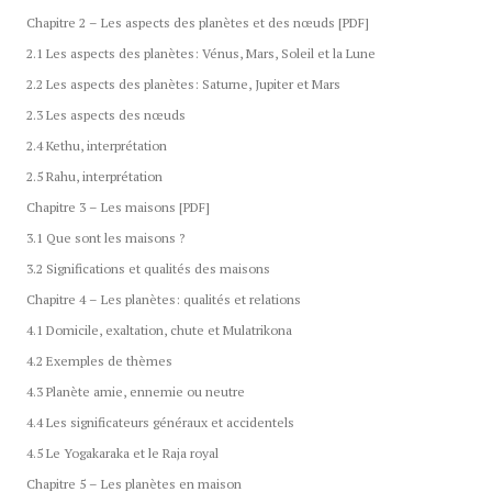
Chapitre 2 – Les aspects des planètes et des nœuds [PDF]
2.1 Les aspects des planètes: Vénus, Mars, Soleil et la Lune
2.2 Les aspects des planètes: Saturne, Jupiter et Mars
2.3 Les aspects des nœuds
2.4 Kethu, interprétation
2.5 Rahu, interprétation
Chapitre 3 – Les maisons [PDF]
3.1 Que sont les maisons ?
3.2 Significations et qualités des maisons
Chapitre 4 – Les planètes: qualités et relations
4.1 Domicile, exaltation, chute et Mulatrikona
4.2 Exemples de thèmes
4.3 Planète amie, ennemie ou neutre
4.4 Les significateurs généraux et accidentels
4.5 Le Yogakaraka et le Raja royal
Chapitre 5 – Les planètes en maison