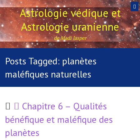
Astrologie védique et
Astrologie uranienne
de Madi Jasper
Posts Tagged:
planètes
maléfiques naturelles
Chapitre 6 – Qualités
bénéfique et maléfique des
planètes