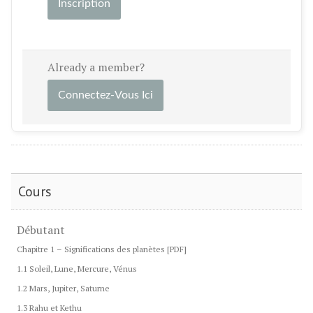
Inscription
Already a member?
Connectez-Vous Ici
Cours
Débutant
Chapitre 1 – Significations des planètes [PDF]
1.1 Soleil, Lune, Mercure, Vénus
1.2 Mars, Jupiter, Saturne
1.3 Rahu et Kethu