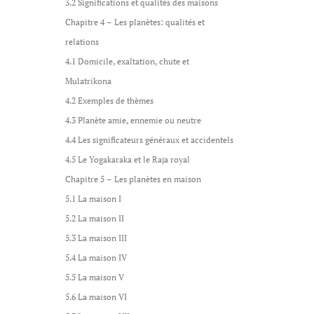
3.2 Significations et qualités des maisons
Chapitre 4 – Les planètes: qualités et
relations
4.1 Domicile, exaltation, chute et
Mulatrikona
4.2 Exemples de thèmes
4.3 Planète amie, ennemie ou neutre
4.4 Les significateurs généraux et accidentels
4.5 Le Yogakaraka et le Raja royal
Chapitre 5 – Les planètes en maison
5.1 La maison I
5.2 La maison II
5.3 La maison III
5.4 La maison IV
5.5 La maison V
5.6 La maison VI