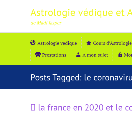
Astrologie védique et 
de Madi Jasper
Astrologie vedique
Cours d’Astrologie
Prestations
A mon sujet
Mo
Posts Tagged:
le coronavir
la france en 2020 et le c