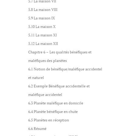
5.7 La maison VII
5.8 La maison VIII
5.9 La maison IX
5.10 La maison X
5.11 La maison XI
5.12 La maison XII
Chapitre 6 – Les qualités bénéfiques et
maléfiques des planètes
6.1 Notion de bénéfique/maléfique accidentel
et naturel
6.2 Exemple Bénéfique accidentelle et
maléfique accidentel
6.3 Planète maléfique en domicile
6.4 Planète bénéfique en chute
6.5 Planètes en réception
6.6 Résumé