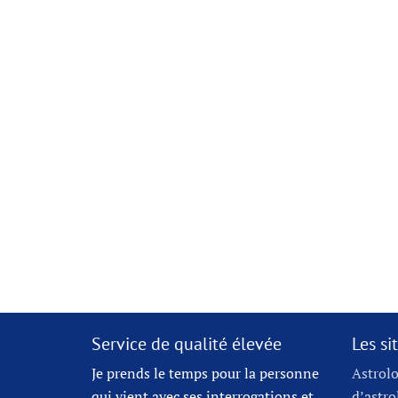
Service de qualité élevée
Les s
Je prends le temps pour la personne
Astrolo
qui vient avec ses interrogations et
d’astro