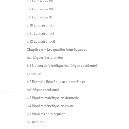
5.7 La maison VII
5.8 La maison VIII
5.9 La maison IX
5.10 La maison X
5.11 La maison XI
5.12 La maison XII
Chapitre 6 – Les qualités bénéfiques et
maléfiques des planètes
6.1 Notion de bénéfique/maléfique accidentel
et naturel
6.2 Exemple Bénéfique accidentelle et
maléfique accidentel
6.3 Planète maléfique en domicile
6.4 Planète bénéfique en chute
6.5 Planètes en réception
6.6 Résumé