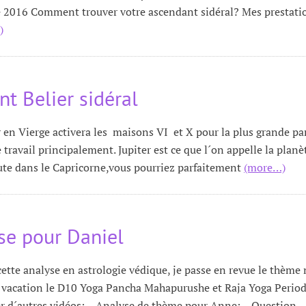
16 Comment trouver votre ascendant sidéral? Mes prestati
)
 Belier sidéral
en Vierge activera les maisons VI et X pour la plus grande par
e travail principalement. Jupiter est ce que l´on appelle la planè
hute dans le Capricorne,vous pourriez parfaitement
(more…)
se pour Daniel
tte analyse en astrologie védique, je passe en revue le thème 
 vacation le D10 Yoga Pancha Mahapurushe et Raja Yoga Perio
der d´autres vidéos: – Analyse de thème pour Anne: – Question