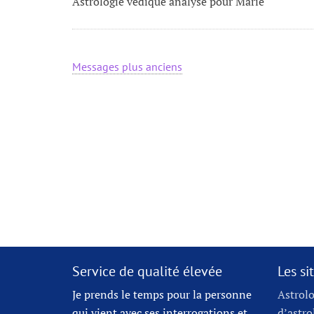
Astrologie védique analyse pour Marie
Messages plus anciens
Service de qualité élevée
Les s
Je prends le temps pour la personne
Astrolo
qui vient avec ses interrogations et
d’astro