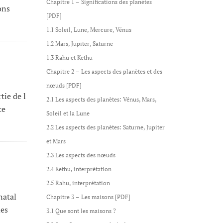
Chapitre 1 – Significations des planètes
ons
[PDF]
1.1 Soleil, Lune, Mercure, Vénus
1.2 Mars, Jupiter, Saturne
1.3 Rahu et Kethu
Chapitre 2 – Les aspects des planètes et des
nœuds [PDF]
tie de l
2.1 Les aspects des planètes: Vénus, Mars,
te
Soleil et la Lune
2.2 Les aspects des planètes: Saturne, Jupiter
et Mars
2.3 Les aspects des nœuds
2.4 Kethu, interprétation
2.5 Rahu, interprétation
natal
Chapitre 3 – Les maisons [PDF]
des
3.1 Que sont les maisons ?