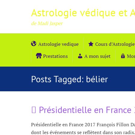
Astrologie védique et 
de Madi Jasper
Astrologie vedique
Cours d’Astrologie
Prestations
A mon sujet
Mo
Posts Tagged:
bélier
Présidentielle en France 
Présidentielle en France 2017 François Fillon Da
dont les événements se reflètent dans son radix