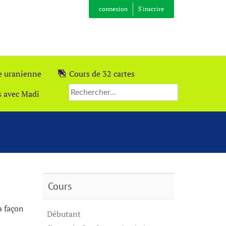
connexion
S'inscrire
ie uranienne
Cours de 32 cartes
s avec Madi
Cours
a façon
Débutant