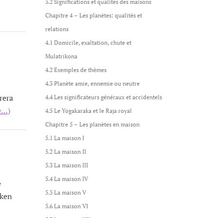
3.2 Significations et qualités des maisons
Chapitre 4 – Les planètes: qualités et
relations
4.1 Domicile, exaltation, chute et
Mulatrikona
4.2 Exemples de thèmes
4.3 Planète amie, ennemie ou neutre
trera
4.4 Les significateurs généraux et accidentels
e…)
4.5 Le Yogakaraka et le Raja royal
Chapitre 5 – Les planètes en maison
5.1 La maison I
5.2 La maison II
5.3 La maison III
5.4 La maison IV
e
5.5 La maison V
rken
5.6 La maison VI