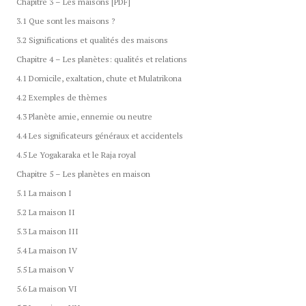
Chapitre 3 – Les maisons [PDF]
3.1 Que sont les maisons ?
3.2 Significations et qualités des maisons
Chapitre 4 – Les planètes: qualités et relations
4.1 Domicile, exaltation, chute et Mulatrikona
4.2 Exemples de thèmes
4.3 Planète amie, ennemie ou neutre
4.4 Les significateurs généraux et accidentels
4.5 Le Yogakaraka et le Raja royal
Chapitre 5 – Les planètes en maison
5.1 La maison I
5.2 La maison II
5.3 La maison III
5.4 La maison IV
5.5 La maison V
5.6 La maison VI