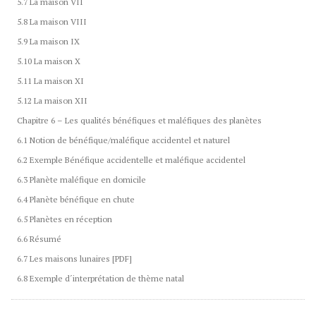
5.7 La maison VII
5.8 La maison VIII
5.9 La maison IX
5.10 La maison X
5.11 La maison XI
5.12 La maison XII
Chapitre 6 – Les qualités bénéfiques et maléfiques des planètes
6.1 Notion de bénéfique/maléfique accidentel et naturel
6.2 Exemple Bénéfique accidentelle et maléfique accidentel
6.3 Planète maléfique en domicile
6.4 Planète bénéfique en chute
6.5 Planètes en réception
6.6 Résumé
6.7 Les maisons lunaires [PDF]
6.8 Exemple d´interprétation de thème natal