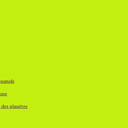
s nœuds
ions
e des planètes