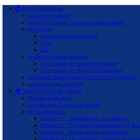
Astrologie vedique
Astrologie vedique
Comment trouver votre ascendant sidéral?
Horoscope
Horoscope par ascendant
2016
2017
Analyse astrologie védique
Carte natale de Christopher Reeve
Carte natale de Michael Schumacher
Les nœuds lunaires-Rahu et Ketu-et les eclipses
Les aspects des planètes
Cours d’Astrologie védique
Niveaux d’adhésion
Introduction Tropical et sidéral
Niveau Débutant
Chapitre 1 – Significations des planètes
Chapitre 2 – Les aspects des planètes et de
Chapitre 3 – Significations des maisons
Chapitre 4 – Les planètes – qualités et relat