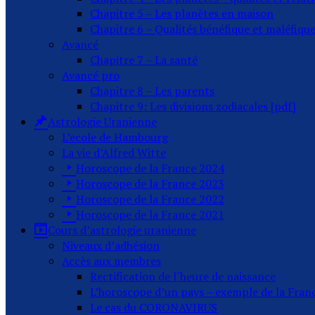
Chapitre 5 – Les planètes en maison
Chapitre 6 – Qualités bénéfique et maléfiqu
Avancé
Chapitre 7 – La santé
Avancé pro
Chapitre 8 – Les parents
Chapitre 9: Les divisions zodiacales [pdf]
Astrologie Uranienne
L’ecole de Hambourg
La vie d’Alfred Witte
Horoscope de la France 2024
Horoscope de la France 2023
Horoscope de la France 2022
Horoscope de la France 2021
Cours d’astrologie uranienne
Niveaux d’adhésion
Accès aux membres
Rectification de l´heure de naissance
L’horoscope d’un pays – exemple de la Fran
Le cas du CORONAVIRUS