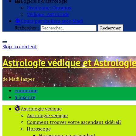
Logiciels d’astrologie
Uranienne: Ouranos
Védique: AstroInde
Cours particuliers avec Madi
Rechercher :
Skip to content
Astrologie védique et Astrologi
de Madi Jasper
connexion
S'inscrire
Astrologie vedique
Astrologie vedique
Comment trouver votre ascendant sidéral?
Horoscope
Horoscope par ascendant