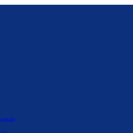
s nœuds
ions