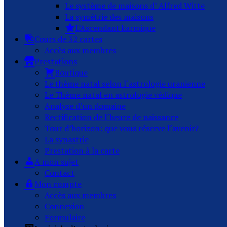
Le système de maisons d’ Alfred Witte
La symétrie des maisons
L’Ascendant karmique
Cours de 32 cartes
Accès aux membres
Prestations
Boutique
Le thème natal selon l´astrologie uranienne
Le Thème natal en astrologie védique
Analyse d’un domaine
Rectification de l´heure de naissance
Tour d’horizon: que vous réserve l´avenir?
La synastrie
Prestation à la carte
A mon sujet
Contact
Mon compte
Accès aux membres
Connexion
Formulaire