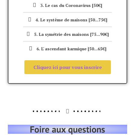
3. Le cas du Coronavirus [50€]
4. Le système de maisons [50...75€]
5. La symétrie des maisons [75...90€]
6. L' ascendant karmique [50...65€]
Cliquez ici pour vous inscrire
Foire aux questions