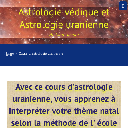
Astrologie védique et
Astrologie uranienne
de Madi Jasper
Home
/
Cours d’astrologie uranienne
Avec ce cours d'astrologie
uranienne, vous apprenez à
interpréter votre thème natal
selon la méthode de l' école