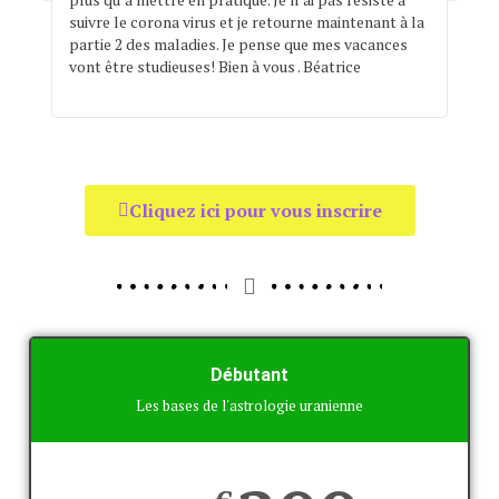
suivre le corona virus et je retourne maintenant à la
est 
partie 2 des maladies. Je pense que mes vacances
,cor
vont être studieuses! Bien à vous . Béatrice
Cliquez ici pour vous inscrire
Débutant
Les bases de l'astrologie uranienne