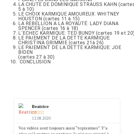
LA CHUTE DE DOMINIQUE STRAUSS KAHN (carte
5 à 10)
LE CHOIX KARMIQUE AMOUREUX: WHITNEY
HOUSTON (cartes 11 à 15)
LA REBELLION A LA ROYAUTÉ: LADY DIANA
SPENCER (cartes 16 à 18)
L´ECHEC KARMIQUE: TED BUNDY (cartes 19 et 20
LE PAIEMENT DE LA DETTE KARMIQUE:
CHRISTINA GRIMMIE (cartes 21à 26)
LE PAIEMENT DE LA DETTE KARMIQUE: JOE
BIDEN
(cartes 27 à 30)
CONCLUSION
Beatrice





12.08.2020
Vos vidéos sont toujours aussi “topissimes”. Y’a
Un g
plus qu’à mettre en pratique. Je n’ai pas résisté à
perf