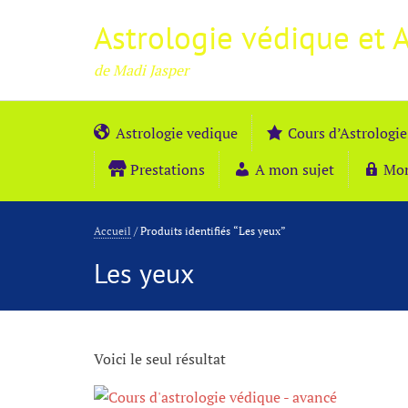
Astrologie védique et 
de Madi Jasper
Astrologie vedique
Cours d’Astrologie
Prestations
A mon sujet
Mo
Accueil
/ Produits identifiés “Les yeux”
Les yeux
Voici le seul résultat