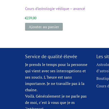
Cours d’astrologie védique – avancé
€
239,00
Ajouter au panier
Service de qualité élevée
Les s
Je prends le temps pour la personne
Astrolo
qui vient avec ses interrogations et
d’astro
ses soucis. L´heure est sans
Boutiqu
importance. Je ne travaille pas à la
Cours d
chaîne.
Voilà. Généralement je ne parle pas
de moi, c´est à vous que je m
´intéresse!