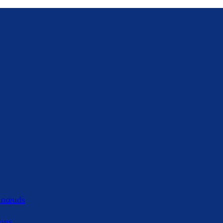
s nœuds
ions