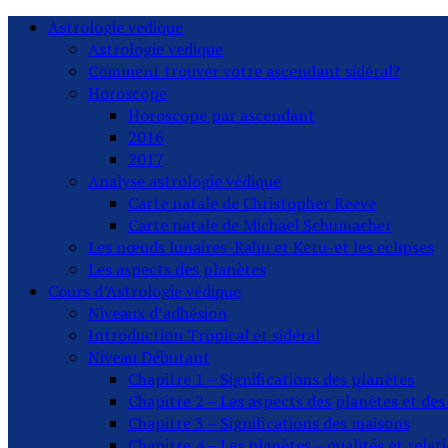
Astrologie vedique
Astrologie vedique
Comment trouver votre ascendant sidéral?
Horoscope
Horoscope par ascendant
2016
2017
Analyse astrologie védique
Carte natale de Christopher Reeve
Carte natale de Michael Schumacher
Les nœuds lunaires-Rahu et Ketu-et les eclipses
Les aspects des planètes
Cours d’Astrologie védique
Niveaux d’adhésion
Introduction Tropical et sidéral
Niveau Débutant
Chapitre 1 – Significations des planètes
Chapitre 2 – Les aspects des planètes et de
Chapitre 3 – Significations des maisons
Chapitre 4 – Les planètes – qualités et relat