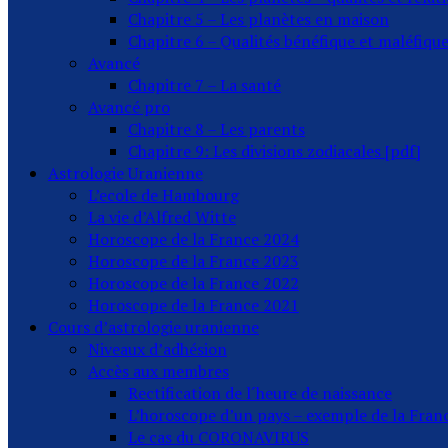
Chapitre 5 – Les planètes en maison
Chapitre 6 – Qualités bénéfique et maléfiqu
Avancé
Chapitre 7 – La santé
Avancé pro
Chapitre 8 – Les parents
Chapitre 9: Les divisions zodiacales [pdf]
Astrologie Uranienne
L’ecole de Hambourg
La vie d’Alfred Witte
Horoscope de la France 2024
Horoscope de la France 2023
Horoscope de la France 2022
Horoscope de la France 2021
Cours d’astrologie uranienne
Niveaux d’adhésion
Accès aux membres
Rectification de l´heure de naissance
L’horoscope d’un pays – exemple de la Fran
Le cas du CORONAVIRUS