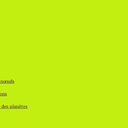
s nœuds
ions
e des planètes