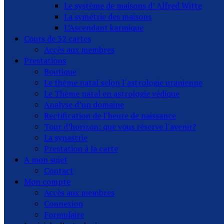
Le système de maisons d’ Alfred Witte
La symétrie des maisons
L’Ascendant karmique
Cours de 32 cartes
Accès aux membres
Prestations
Boutique
Le thème natal selon l´astrologie uranienne
Le Thème natal en astrologie védique
Analyse d’un domaine
Rectification de l´heure de naissance
Tour d’horizon: que vous réserve l´avenir?
La synastrie
Prestation à la carte
A mon sujet
Contact
Mon compte
Accès aux membres
Connexion
Formulaire