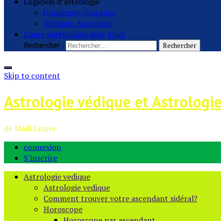
Logiciels d’astrologie
Uranienne: Ouranos
Védique: AstroInde
Cours particuliers avec Madi
Rechercher :
Skip to content
Astrologie védique et Astrologi
de Madi Jasper
connexion
S'inscrire
Astrologie vedique
Astrologie vedique
Comment trouver votre ascendant sidéral?
Horoscope
Horoscope par ascendant